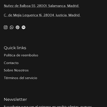
Nuñez de Balboa 55, 28001, Salamanca, Madrid.
C. de Mejía Lequerica 16, 28004, Justicia, Madrid.
Instagram
WhatsApp
Pinterest
Spotify
Quick links
Política de reembolso
Contacto
Sobre Nosotros
Términos del servicio
Newsletter
Suscribete para ser el primero en recibir ofertas, nuevos