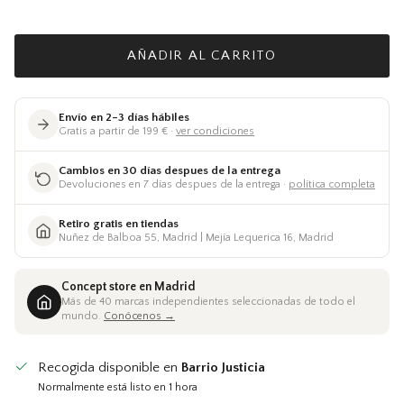
AÑADIR AL CARRITO
Envío en 2–3 días hábiles
Gratis a partir de 199 € ·
ver condiciones
Cambios en 30 días despues de la entrega
Devoluciones en 7 días despues de la entrega ·
política completa
Retiro gratis en tiendas
Nuñez de Balboa 55, Madrid | Mejía Lequerica 16, Madrid
Concept store en Madrid
Más de 40 marcas independientes seleccionadas de todo el
mundo.
Conócenos →
Recogida disponible en
Barrio Justicia
Normalmente está listo en 1 hora