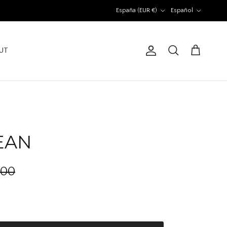
País/Región
Idioma
España (EUR €)
Español
UT
Cuenta
Carrito
Buscar
EAN
,00