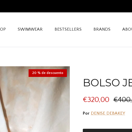
ENVIOS GRATIS A PARTIR DE €199
HOP
SWIMWEAR
BESTSELLERS
BRANDS
ABO
20 % de descuento
BOLSO J
€320,00
€400
Por
DENISE DEBAKEY